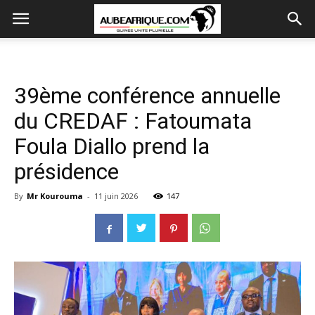
39ème conférence annuelle
du CREDAF : Fatoumata
Foula Diallo prend la
présidence
By
Mr Kourouma
-
11 juin 2026
147