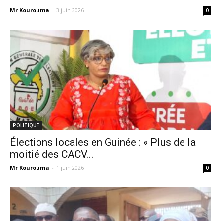
Mr Kourouma
-
3 juin 2026
0
POLITIQUE
Élections locales en Guinée : « Plus de la
moitié des CACV...
Mr Kourouma
-
1 juin 2026
0