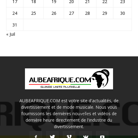
17
18
19
20
21
22
23
24
25
26
27
28
29
30
31
« Juil
AUBEAFRIQUE.COM est votre site d'actualités, de
divertissement et de mode musicale. Nous vous
fournissons les dernières nouvelles et vidéos de
dernière heure directement de l'industrie du
divertissement.