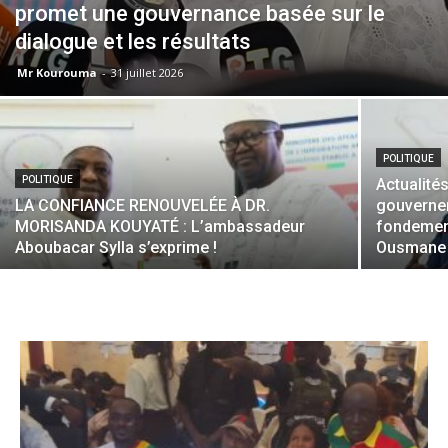
promet une gouvernance basée sur le
dialogue et les résultats
Mr Kourouma
-
31 juillet 2026
POLITIQUE
POLITIQUE
Actualité
LA CONFIANCE RENOUVELÉE À DR.
gouverne
MORISANDA KOUYATÉ : L’ambassadeur
fondement 
Aboubacar Sylla s’exprime !
Ousmane 