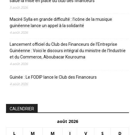
salue la mise en place du club des financeurs
5 août 2026
Maciré Sylla en grande difficulté : l’icône de la musique
guinéenne lance un appel à la solidarité
4 août 2026
Lancement officiel du Club des Financeurs de l’Entreprise
Guinéenne : Voici le discours intégral du ministre de l’Industrie
et du Commerce, Aboubacar Kourouma
4 août 2026
Guinée : Le FODIP lance le Club des Financeurs
4 août 2026
CALENDRIER
août 2026
L
M
M
J
V
S
D