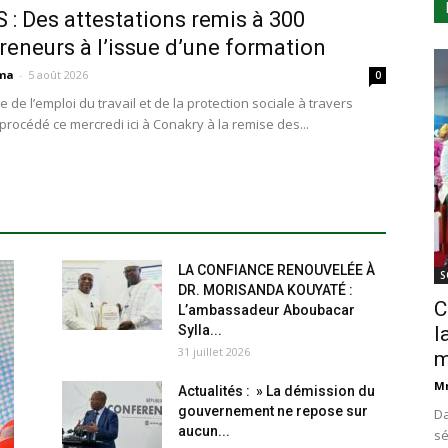
: Des attestations remis à 300
reneurs à l’issue d’une formation
ma
-
5 août 2026
0
e de l’emploi du travail et de la protection sociale à travers
 procédé ce mercredi ici à Conakry à la remise des...
LA CONFIANCE RENOUVELÉE À
S
DR. MORISANDA KOUYATÉ :
C
L’ambassadeur Aboubacar
Sylla...
l
31 juillet 2026
m
M
Actualités : » La démission du
gouvernement ne repose sur
Da
aucun...
sé