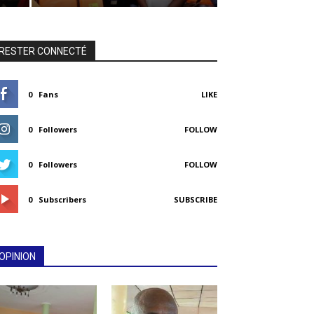
RESTER CONNECTÉ
0
Fans
LIKE
0
Followers
FOLLOW
0
Followers
FOLLOW
0
Subscribers
SUBSCRIBE
OPINION