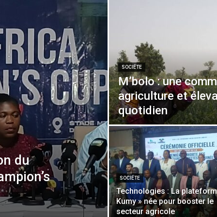
SOCIÉTE
M’bolo : une comm
agriculture et élev
quotidien
ion du
ampion’s
SOCIÉTE
Technologies : La platefor
Kumy » née pour booster le
secteur agricole