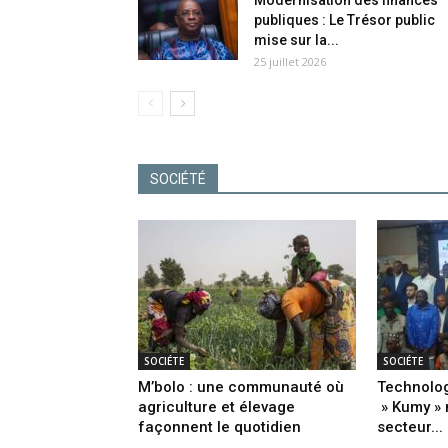
Modernisation des finances
publiques : Le Trésor public
mise sur la...
25 juillet 2026
SOCIÉTÉ
SOCIÉTE
SOCIÉTE
M’bolo : une communauté où
Technolog
agriculture et élevage
» Kumy » 
façonnent le quotidien
secteur...