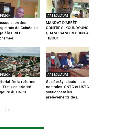
PINION
ART&CULTURE
association des
MANDAT D’ARRÊT
gistrats de Guinée: Le
CONTRE S. KOUNDOUNO:
ge à la CRIEF
QUAND SANO RÉPOND À
ohamed...
TIBOU!
PINION
ART&CULTURE
itorial: De la reforme
Guinée/Syndicats : les
 l’État, une priorité
centrales CNTG et USTG
jeure du CNRD
soutionnent les
prélèvements des...