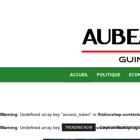
ACCUEIL
POLITIQUE
ECO
Warning
: Undefined array key "access_token" in
/htdocs/wp-content/
La réunification tot
8 mars : les f
Warning
: Undefined array key "user_id" in
/htdocs/wp-content/plugi
TRENDING NOW
peuple chinois