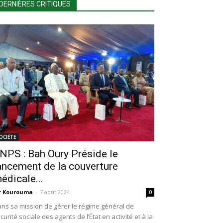
DERNIÈRES CRITIQUES
OCIÉTE
NPS : Bah Oury Préside le
ancement de la couverture
édicale...
r Kourouma
-
7 août 2024
0
ns sa mission de gérer le régime général de
curité sociale des agents de l’État en activité et à la