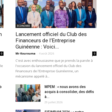
ECONOMIE
n
Lancement officiel du Club des
Financeurs de l’Entreprise
Guinéenne : Voici...
Mr Kourouma
-
4 août 2026
0
0
C'est avec enthousiasme que je prends la parole à
 le
l'occasion du lancement officiel du Club des
Financeurs de l'Entreprise Guinéenne, un
mécanisme appelé à...
b
MPEM : « nous avons des
acquis à consolider, des défis
à...
29 juillet 2026