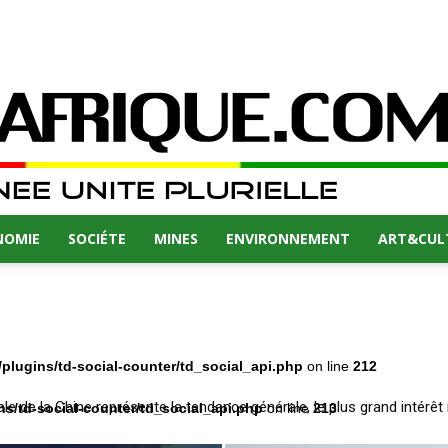
NOMIE
SOCIÉTE
MINES
ENVIRONNEMENT
ART&CUL
plugins/td-social-counter/td_social_api.php
on line
212
ale de la Chine représente la tendance générale, le plus grand intérêt n
emmes du secteur babaya au cœur des événements
ns/td-social-counter/td_social_api.php
on line
213