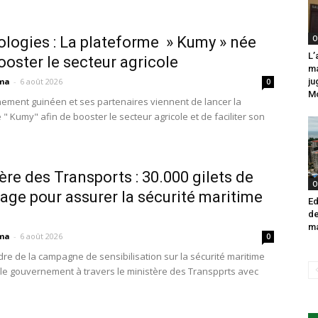
logies : La plateforme » Kumy » née
O
L’
ooster le secteur agricole
ma
ma
-
6 août 2026
ju
0
M
ement guinéen et ses partenaires viennent de lancer la
" Kumy" afin de booster le secteur agricole et de faciliter son
ère des Transports : 30.000 gilets de
O
age pour assurer la sécurité maritime
Ed
de
ma
ma
-
6 août 2026
0
dre de la campagne de sensibilisation sur la sécurité maritime
e, le gouvernement à travers le ministère des Transpprts avec