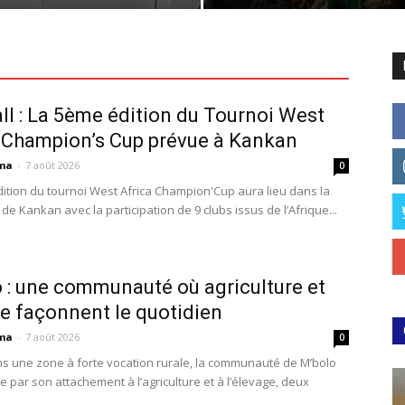
ll : La 5ème édition du Tournoi West
 Champion’s Cup prévue à Kankan
ma
-
7 août 2026
0
ition du tournoi West Africa Champion'Cup aura lieu dans la
de Kankan avec la participation de 9 clubs issus de l’Afrique...
 : une communauté où agriculture et
e façonnent le quotidien
ma
-
7 août 2026
0
s une zone à forte vocation rurale, la communauté de M’bolo
e par son attachement à l’agriculture et à l’élevage, deux