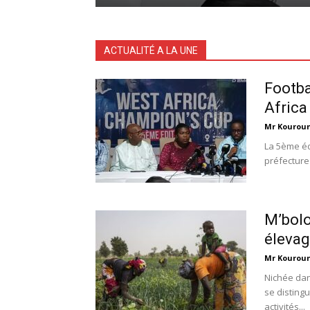
ACTUALITÉ A LA UNE
Footba
Africa
Mr Kourou
La 5ème éd
préfecture 
M’bolo
élevag
Mr Kourou
Nichée dan
se distingu
activités...