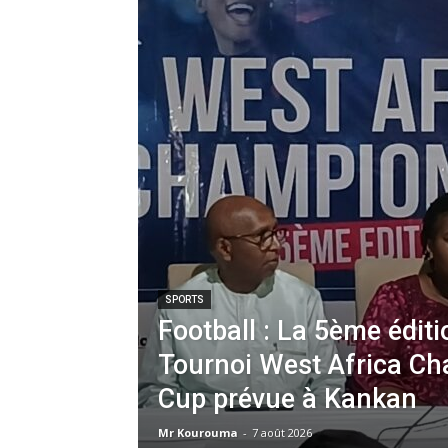
SPORTS
Football : La 5ème édit
Tournoi West Africa Ch
Cup prévue à Kankan
Mr Kourouma
-
7 août 2026