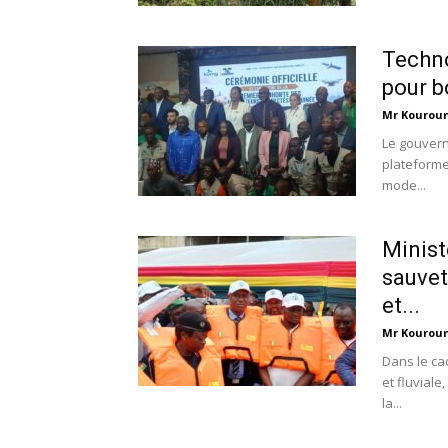
Techno
pour b
Mr Kourou
Le gouvern
plateforme 
mode...
Minist
sauvet
et...
Mr Kourou
Dans le ca
et fluvial
la...