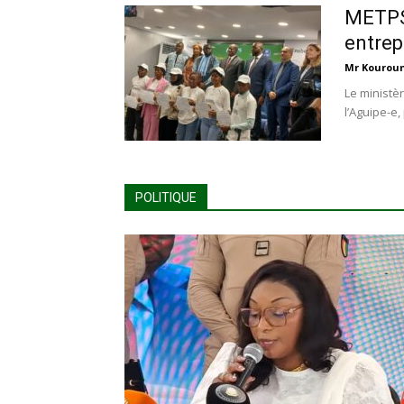
METPS 
entrep
Mr Kourou
Le ministèr
l’Aguipe-e,
POLITIQUE