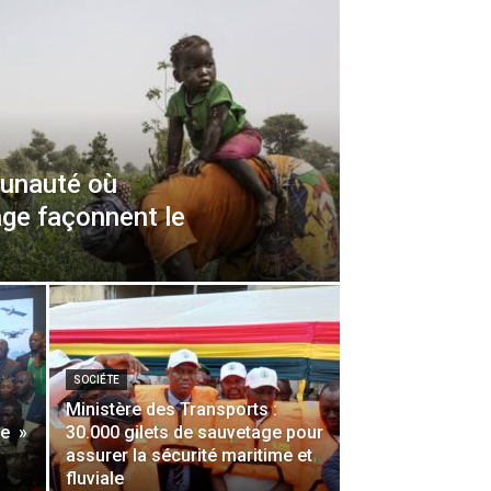
unauté où
age façonnent le
SOCIÉTE
Ministère des Transports :
me »
30.000 gilets de sauvetage pour
assurer la sécurité maritime et
fluviale