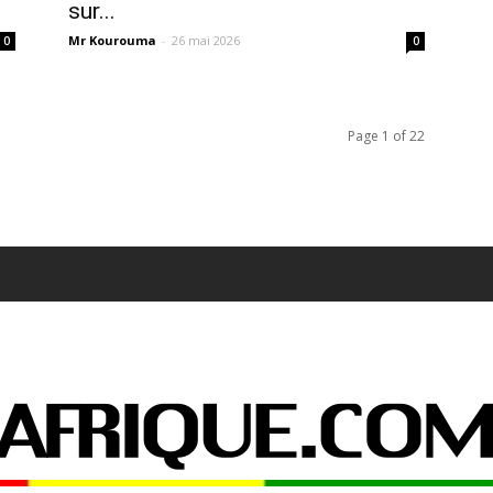
sur...
Mr Kourouma
-
26 mai 2026
0
0
Page 1 of 22