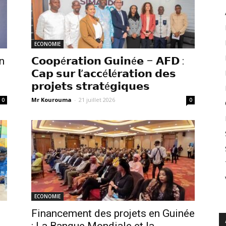
ECONOMIE
n
𝗖𝗼𝗼𝗽é𝗿𝗮𝘁𝗶𝗼𝗻 𝗚𝘂𝗶𝗻é𝗲 – 𝗔𝗙𝗗 :
𝗖𝗮𝗽 𝘀𝘂𝗿 𝗹’𝗮𝗰𝗰é𝗹é𝗿𝗮𝘁𝗶𝗼𝗻 𝗱𝗲𝘀
𝗽𝗿𝗼𝗷𝗲𝘁𝘀 𝘀𝘁𝗿𝗮𝘁é𝗴𝗶𝗾𝘂𝗲𝘀
Mr Kourouma
-
21 juillet 2026
0
0
ECONOMIE
Financement des projets en Guinée