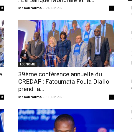
: La Banque Mondiale et la...
Mr Kourouma
-
24 juin 2026
0
0
ECONOMIE
e
39ème conférence annuelle du
CREDAF : Fatoumata Foula Diallo
prend la...
Mr Kourouma
-
11 juin 2026
0
0