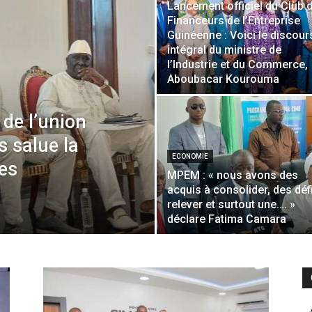
Lancement officiel du Club 
Financeurs de l’Entreprise
Guinéenne : Voici le discour
intégral du ministre de
l’Industrie et du Commerce,
Aboubacar Kourouma
 de l’union
s salue la
ECONOMIE
es
MPEM : « nous avons des
acquis à consolider, des déf
relever et surtout une…. »
déclare Fatima Camara