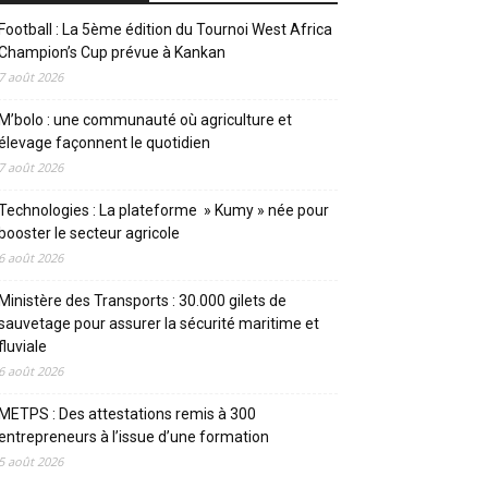
Football : La 5ème édition du Tournoi West Africa
Champion’s Cup prévue à Kankan
7 août 2026
M’bolo : une communauté où agriculture et
élevage façonnent le quotidien
7 août 2026
Technologies : La plateforme » Kumy » née pour
booster le secteur agricole
6 août 2026
Ministère des Transports : 30.000 gilets de
sauvetage pour assurer la sécurité maritime et
fluviale
6 août 2026
METPS : Des attestations remis à 300
entrepreneurs à l’issue d’une formation
5 août 2026