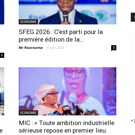
ECONOMIE
SFEG 2026 : C’est parti pour la
première édition de la...
Mr Kourouma
-
9 juin 2026
0
0
ECONOMIE
« 
MIC : « Toute ambition industrielle
e
sérieuse repose en premier lieu