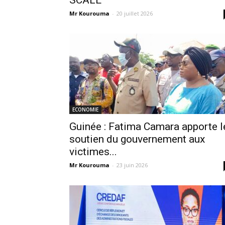
SCALE
Mr Kourouma
-
20 juillet 2026
ECONOMIE
Guinée : Fatima Camara apporte l
soutien du gouvernement aux
victimes...
Mr Kourouma
-
23 juin 2026