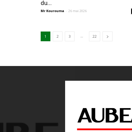
du...
Mr Kourouma
-
26 mai 2026
...
1
2
3
22