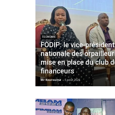
ECONOMIE
FODIP: le vice-président
nationale des orpailleur
mise en place du club d
financeurs
Mr Kourouma
-
5 août 2026