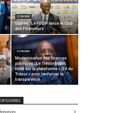
des
s
ECONOMIE
Guinée : Le FODIP lance le Club
des Financeurs
ECONOMIE
Modernisation des finances
publiques : Le Trésor public
is à
mise sur la plateforme « Œil du
Trésor » pour renforcer la
transparence
CATEGORIES
Annonces
3