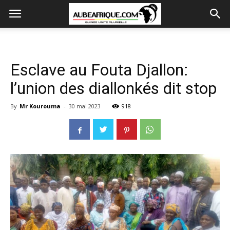
Esclave au Fouta Djallon:
l’union des diallonkés dit stop
By
Mr Kourouma
-
30 mai 2023
918