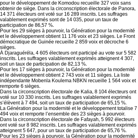
pour le développement de Komodou recueille 327 voix sans
obtenir de siège. Dans la circonscription électorale de Panora,
14 371 électeurs ont voté sur 16 289 inscrits. Les suffrages
valablement exprimés sont de 14 035, pour un taux de
participation de 86,57 %.
Pour les 29 sièges à pourvoir, la Génération pour la modernité
et le développement obtient 11 176 voix et 23 sièges. Le Front
démocratique de Guinée recueille 2 859 voix et décroche 6
sièges.
À Djaraguéréla, 4 605 électeurs ont participé au vote sur 5 582
inscrits. Les suffrages valablement exprimés atteignent 4 307,
soit un taux de participation de 82,13 %.
Pour les 17 sièges à pourvoir, la Génération pour la modernité
et le développement obtient 2 743 voix et 11 sièges. La liste
indépendante Mobenla Koulema NBKN recueille 1 564 voix et
remporte 6 sièges.
Dans la circonscription électorale de Kalia, 8 104 électeurs ont
voté sur 10 330 inscrits. Les suffrages valablement exprimés
s’élèvent à 7 494, soit un taux de participation de 65,15 %.
La Génération pour la modernité et le développement totalise 7
494 voix et remporte l’ensemble des 23 sièges à pourvoir.
Dans la circonscription électorale de Fafayah, 5 992 électeurs
ont voté sur 8 982 inscrits. Les suffrages valablement exprimés
atteignent 5 647, pour un taux de participation de 65,76 %.
Pour les 23 sièges à pourvoir, la Génération pour la modernité