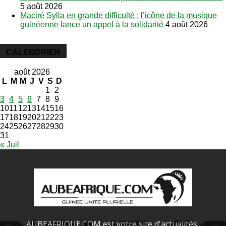
5 août 2026
Maciré Sylla en grande difficulté : l’icône de la musique
guinéenne lance un appel à la solidarité
4 août 2026
CALENDRIER
août 2026
L
M
M
J
V
S
D
1
2
3
4
5
6
7
8
9
10
11
12
13
14
15
16
17
18
19
20
21
22
23
24
25
26
27
28
29
30
31
« Juil
AUBEAFRIQUE.COM est votre site d'actualités,