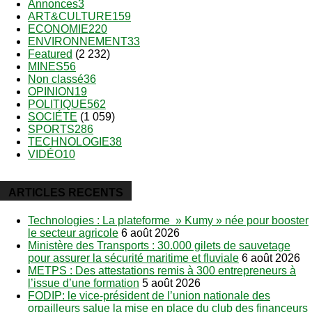
Annonces
3
ART&CULTURE
159
ECONOMIE
220
ENVIRONNEMENT
33
Featured
(2 232)
MINES
56
Non classé
36
OPINION
19
POLITIQUE
562
SOCIÉTE
(1 059)
SPORTS
286
TECHNOLOGIE
38
VIDÉO
10
ARTICLES RECENTS
Technologies : La plateforme » Kumy » née pour booster
le secteur agricole
6 août 2026
Ministère des Transports : 30.000 gilets de sauvetage
pour assurer la sécurité maritime et fluviale
6 août 2026
METPS : Des attestations remis à 300 entrepreneurs à
l’issue d’une formation
5 août 2026
FODIP: le vice-président de l’union nationale des
orpailleurs salue la mise en place du club des financeurs