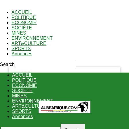
PASSWORD RECOVERY
SIGN IN
Welcome!
ACCUEIL
POLITIQUE
ECONOMIE
Log into your account
SOCIÉTE
MINES
ENVIRONNEMENT
ART&CULTURE
your username
SPORTS
Annonces
your password
Search
ACCUEIL
POLITIQUE
ECONOMIE
Forgot your password?
SOCIÉTE
MINES
ENVIRONNEMENT
ART&CULTURE
Recover your password
SPORTS
Annonces