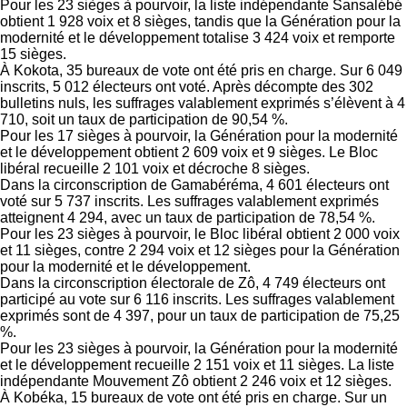
Pour les 23 sièges à pourvoir, la liste indépendante Sansalébé
obtient 1 928 voix et 8 sièges, tandis que la Génération pour la
modernité et le développement totalise 3 424 voix et remporte
15 sièges.
À Kokota, 35 bureaux de vote ont été pris en charge. Sur 6 049
inscrits, 5 012 électeurs ont voté. Après décompte des 302
bulletins nuls, les suffrages valablement exprimés s’élèvent à 4
710, soit un taux de participation de 90,54 %.
Pour les 17 sièges à pourvoir, la Génération pour la modernité
et le développement obtient 2 609 voix et 9 sièges. Le Bloc
libéral recueille 2 101 voix et décroche 8 sièges.
Dans la circonscription de Gamabéréma, 4 601 électeurs ont
voté sur 5 737 inscrits. Les suffrages valablement exprimés
atteignent 4 294, avec un taux de participation de 78,54 %.
Pour les 23 sièges à pourvoir, le Bloc libéral obtient 2 000 voix
et 11 sièges, contre 2 294 voix et 12 sièges pour la Génération
pour la modernité et le développement.
Dans la circonscription électorale de Zô, 4 749 électeurs ont
participé au vote sur 6 116 inscrits. Les suffrages valablement
exprimés sont de 4 397, pour un taux de participation de 75,25
%.
Pour les 23 sièges à pourvoir, la Génération pour la modernité
et le développement recueille 2 151 voix et 11 sièges. La liste
indépendante Mouvement Zô obtient 2 246 voix et 12 sièges.
À Kobéka, 15 bureaux de vote ont été pris en charge. Sur un