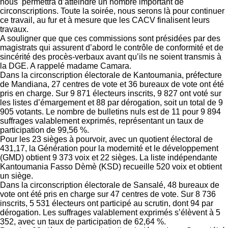
nous permettra d’atteindre un nombre important de
circonscriptions. Toute la soirée, nous serons là pour continuer
ce travail, au fur et à mesure que les CACV finalisent leurs
travaux.
A souligner que que ces commissions sont présidées par des
magistrats qui assurent d’abord le contrôle de conformité et de
sincérité des procès-verbaux avant qu’ils ne soient transmis à
la DGE. A rappelé madame Camara.
Dans la circonscription électorale de Kantoumania, préfecture
de Mandiana, 27 centres de vote et 36 bureaux de vote ont été
pris en charge. Sur 9 871 électeurs inscrits, 9 827 ont voté sur
les listes d’émargement et 88 par dérogation, soit un total de 9
905 votants. Le nombre de bulletins nuls est de 11 pour 9 894
suffrages valablement exprimés, représentant un taux de
participation de 99,56 %.
Pour les 23 sièges à pourvoir, avec un quotient électoral de
431,17, la Génération pour la modernité et le développement
(GMD) obtient 9 373 voix et 22 sièges. La liste indépendante
Kantoumania Fasso Dèmè (KSD) recueille 520 voix et obtient
un siège.
Dans la circonscription électorale de Sansalé, 48 bureaux de
vote ont été pris en charge sur 47 centres de vote. Sur 8 736
inscrits, 5 531 électeurs ont participé au scrutin, dont 94 par
dérogation. Les suffrages valablement exprimés s’élèvent à 5
352, avec un taux de participation de 62,64 %.