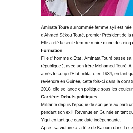
Aminata Touré surnommée femme syli est née l
d’Ahmed Sékou Touré, premier Président de la r
Elle a été la seule femme maire d’une des cin
Formation
Fille d’ homme d’État , Aminata Touré passe sa 
république ), avec son frère Mohamed Touré. A l
après le coup d’État militaire en 1984, en tant q
reviendra en Guinée, cette fois-ci dans la cons
2018, elle se lance en politique sous les couleu
Carrière:
Débuts politiques
Militante depuis l’époque de son père au parti uni
pendant son exil. Revenue en Guinée en tant que
Yigui en tant que candidate indépendante.
Après sa victoire à la tête de Kaloum dans la seu