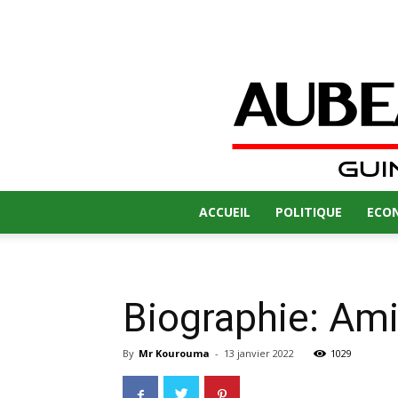
ACCUEIL
POLITIQUE
ECO
Biographie: Am
By
Mr Kourouma
-
13 janvier 2022
1029