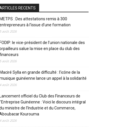
ARTICLES RECENTS
METPS : Des attestations remis à 300
entrepreneurs à l’issue d’une formation
5 août 2026
FODIP: le vice-président de l’union nationale des
orpailleurs salue la mise en place du club des
financeurs
5 août 2026
Maciré Sylla en grande difficulté : l’icône de la
musique guinéenne lance un appel à la solidarité
4 août 2026
Lancement officiel du Club des Financeurs de
l’Entreprise Guinéenne : Voici le discours intégral
du ministre de l’Industrie et du Commerce,
Aboubacar Kourouma
4 août 2026