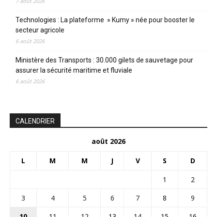
7 août 2026
Technologies : La plateforme » Kumy » née pour booster le
secteur agricole
6 août 2026
Ministère des Transports : 30.000 gilets de sauvetage pour
assurer la sécurité maritime et fluviale
6 août 2026
CALENDRIER
août 2026
L
M
M
J
V
S
D
1
2
3
4
5
6
7
8
9
10
11
12
13
14
15
16