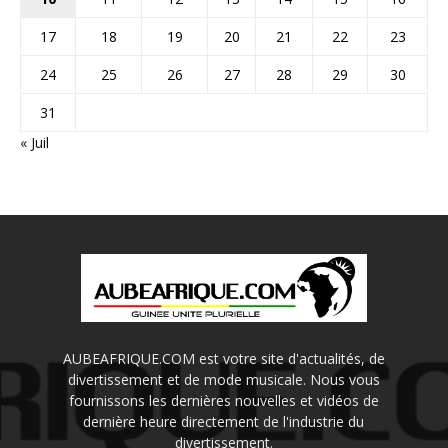
17
18
19
20
21
22
23
24
25
26
27
28
29
30
31
« Juil
AUBEAFRIQUE.COM est votre site d'actualités, de
divertissement et de mode musicale. Nous vous
fournissons les dernières nouvelles et vidéos de
dernière heure directement de l'industrie du
divertissement.