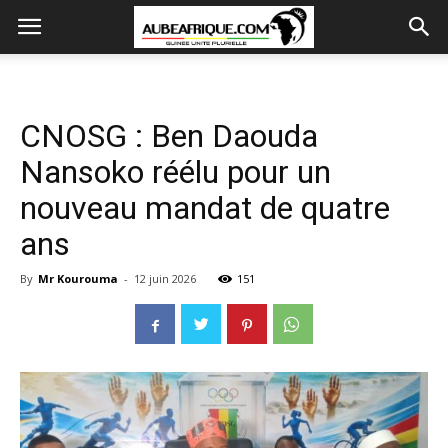
CNOSG : Ben Daouda
Nansoko réélu pour un
nouveau mandat de quatre
ans
By
Mr Kourouma
-
12 juin 2026
151