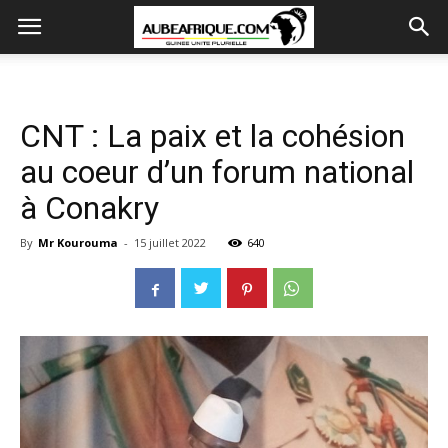
CNT : La paix et la cohésion
au coeur d’un forum national
à Conakry
By
Mr Kourouma
-
15 juillet 2022
640