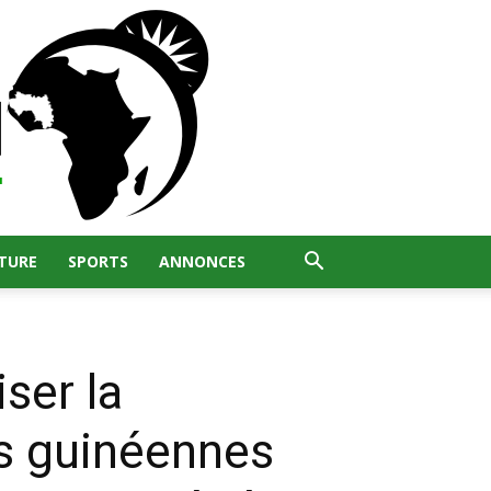
TURE
SPORTS
ANNONCES
iser la
es guinéennes