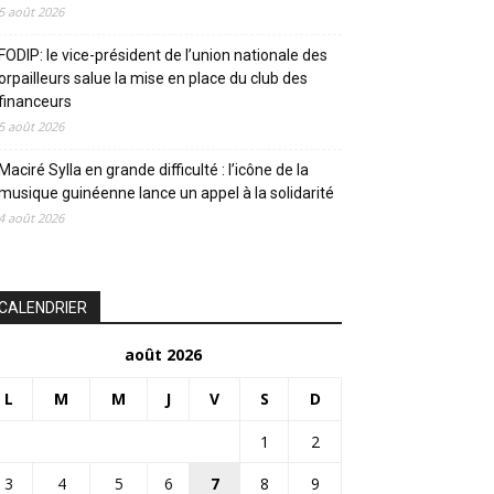
5 août 2026
FODIP: le vice-président de l’union nationale des
orpailleurs salue la mise en place du club des
financeurs
5 août 2026
Maciré Sylla en grande difficulté : l’icône de la
musique guinéenne lance un appel à la solidarité
4 août 2026
CALENDRIER
août 2026
L
M
M
J
V
S
D
1
2
3
4
5
6
7
8
9