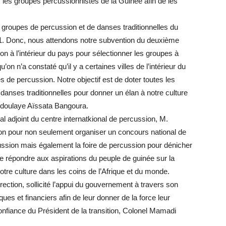
 les groupes percussionnistes de la Guinée afin de les
groupes de percussion et de danses traditionnelles du
1. Donc, nous attendons notre subvention du deuxième
n à l’intérieur du pays pour sélectionner les groupes à
on n’a constaté qu’il y a certaines villes de l’intérieur du
de percussion. Notre objectif est de doter toutes les
danses traditionnelles pour donner un élan à notre culture
Abdoulaye Aïssata Bangoura.
al adjoint du centre internatkional de percussion, M.
ion pour non seulement organiser un concours national de
cussion mais également la foire de percussion pour dénicher
e répondre aux aspirations du peuple de guinée sur la
otre culture dans les coins de l’Afrique et du monde.
rection, sollicité l’appui du gouvernement à travers son
ues et financiers afin de leur donner de la force leur
confiance du Président de la transition, Colonel Mamadi