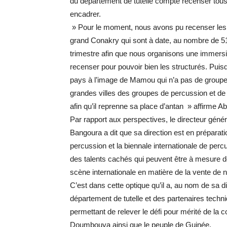
du département de tutelle compte recenser tous
encadrer.
» Pour le moment, nous avons pu recenser les 
grand Conakry qui sont à date, au nombre de 5
trimestre afin que nous organisons une immersio
recenser pour pouvoir bien les structurés. Puisqu’
pays à l’image de Mamou qui n’a pas de groupes 
grandes villes des groupes de percussion et de 
afin qu’il reprenne sa place d’antan » affirme 
Par rapport aux perspectives, le directeur génér
Bangoura a dit que sa direction est en préparat
percussion et la biennale internationale de per
des talents cachés qui peuvent être à mesure d
scène internationale en matière de la vente de n
C’est dans cette optique qu’il a, au nom de sa di
département de tutelle et des partenaires techniq
permettant de relever le défi pour mérité de la 
Doumbouya ainsi que le peuple de Guinée.