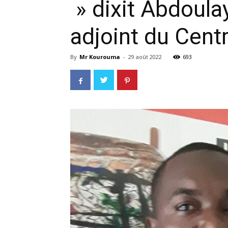
» dixit Abdoula
adjoint du Cent
By
Mr Kourouma
-
29 août 2022
693