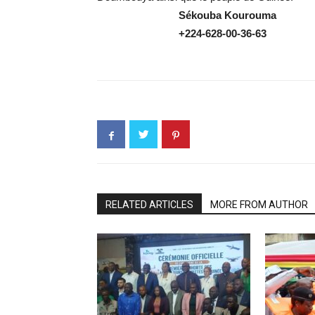
Sékouba
Kourouma
+224-628-00-36-63
RELATED ARTICLES
MORE FROM AUTHOR