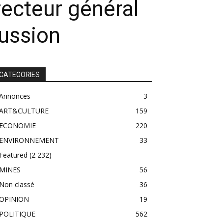
recteur général
cussion
CATEGORIES
Annonces
3
ART&CULTURE
159
ECONOMIE
220
ENVIRONNEMENT
33
Featured
(2 232)
MINES
56
Non classé
36
OPINION
19
POLITIQUE
562