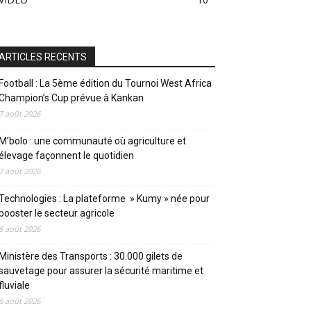
ARTICLES RECENTS
Football : La 5ème édition du Tournoi West Africa
Champion’s Cup prévue à Kankan
7 août 2026
M’bolo : une communauté où agriculture et
élevage façonnent le quotidien
7 août 2026
Technologies : La plateforme » Kumy » née pour
booster le secteur agricole
6 août 2026
Ministère des Transports : 30.000 gilets de
sauvetage pour assurer la sécurité maritime et
fluviale
6 août 2026