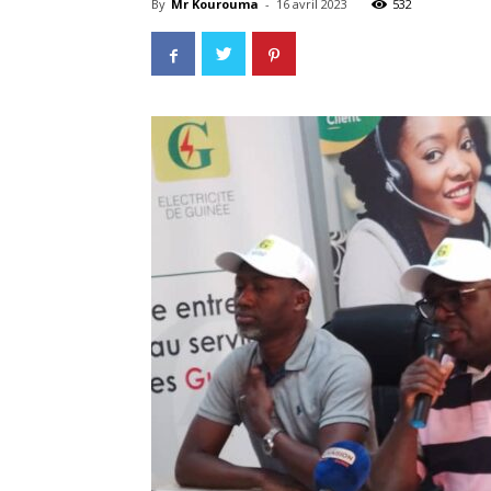
By
Mr Kourouma
-
16 avril 2023
532