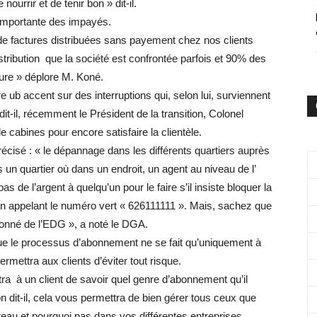
nourrir et de tenir bon » dit-il.
 importante des impayés.
de factures distribuées sans payement chez nos clients
ribution que la société est confrontée parfois et 90% des
ure » déplore M. Koné.
e ub accent sur des interruptions qui, selon lui, surviennent
dit-il, récemment le Président de la transition, Colonel
cabines pour encore satisfaire la clientèle.
cisé : « le dépannage dans les différents quartiers auprès
s un quartier où dans un endroit, un agent au niveau de l’
 de l’argent à quelqu’un pour le faire s’il insiste bloquer la
le en appelant le numéro vert « 626111111 ». Mais, sachez que
abonné de l’EDG », a noté le DGA.
 le processus d’abonnement ne se fait qu’uniquement à
rmettra aux clients d’éviter tout risque.
ra à un client de savoir quel genre d’abonnement qu’il
on dit-il, cela vous permettra de bien gérer tous ceux que
au et pourquoi pas dans vos différentes entreprises.