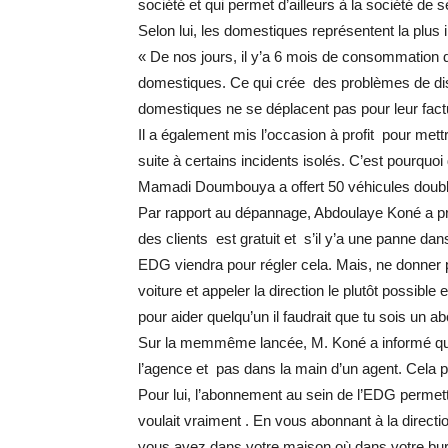
société et qui permet d’ailleurs à la société de se 
Selon lui, les domestiques représentent la plus
« De nos jours, il y’a 6 mois de consommation 
domestiques. Ce qui crée des problèmes de dist
domestiques ne se déplacent pas pour leur fact
Il a également mis l’occasion à profit pour mettr
suite à certains incidents isolés. C’est pourquoi 
Mamadi Doumbouya a offert 50 véhicules double 
Par rapport au dépannage, Abdoulaye Koné a pré
des clients est gratuit et s’il y’a une panne dan
EDG viendra pour régler cela. Mais, ne donner pas
voiture et appeler la direction le plutôt possib
pour aider quelqu’un il faudrait que tu sois un 
Sur la memmême lancée, M. Koné a informé que
l’agence et pas dans la main d’un agent. Cela pe
Pour lui, l’abonnement au sein de l’EDG permett
voulait vraiment . En vous abonnant à la directi
vous avez dans votre maison où dans votre bure