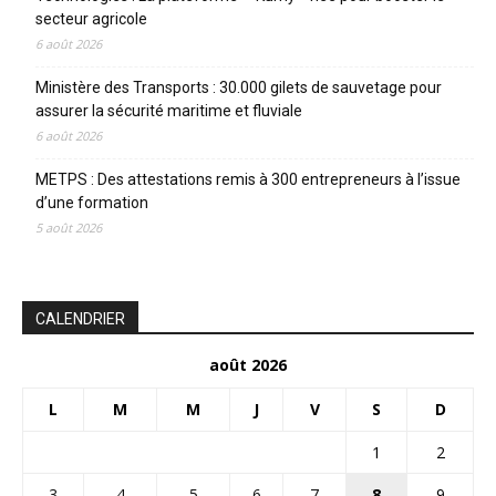
secteur agricole
6 août 2026
Ministère des Transports : 30.000 gilets de sauvetage pour
assurer la sécurité maritime et fluviale
6 août 2026
METPS : Des attestations remis à 300 entrepreneurs à l’issue
d’une formation
5 août 2026
CALENDRIER
août 2026
L
M
M
J
V
S
D
1
2
3
4
5
6
7
8
9