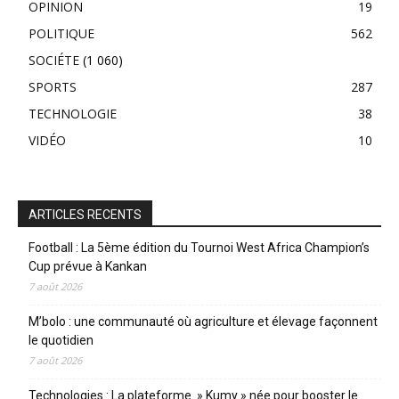
OPINION
19
POLITIQUE
562
SOCIÉTE
(1 060)
SPORTS
287
TECHNOLOGIE
38
VIDÉO
10
ARTICLES RECENTS
Football : La 5ème édition du Tournoi West Africa Champion’s
Cup prévue à Kankan
7 août 2026
M’bolo : une communauté où agriculture et élevage façonnent
le quotidien
7 août 2026
Technologies : La plateforme » Kumy » née pour booster le