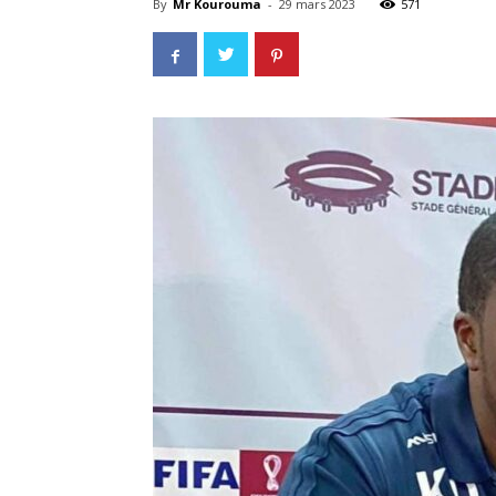
By
Mr Kourouma
-
29 mars 2023
571