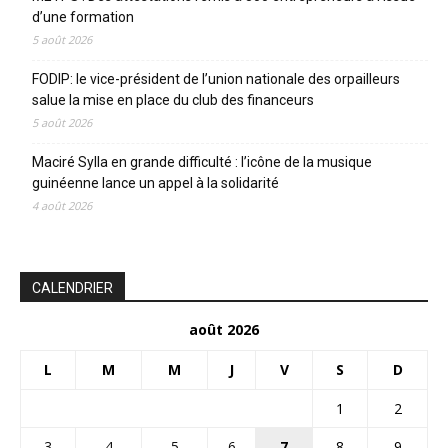
d’une formation
5 août 2026
FODIP: le vice-président de l’union nationale des orpailleurs
salue la mise en place du club des financeurs
5 août 2026
Maciré Sylla en grande difficulté : l’icône de la musique
guinéenne lance un appel à la solidarité
4 août 2026
CALENDRIER
août 2026
L
M
M
J
V
S
D
1
2
3
4
5
6
7
8
9