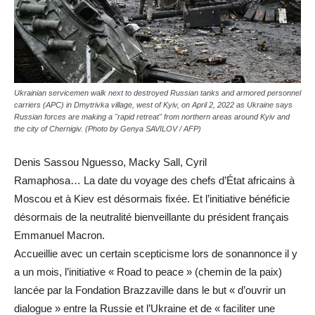
Ukrainian servicemen walk next to destroyed Russian tanks and armored personnel
carriers (APC) in Dmytrivka village, west of Kyiv, on April 2, 2022 as Ukraine says
Russian forces are making a "rapid retreat" from northern areas around Kyiv and
the city of Chernigiv. (Photo by Genya SAVILOV / AFP)
Denis Sassou Nguesso, Macky Sall, Cyril
Ramaphosa… La date du voyage des chefs d’État africains à
Moscou et à Kiev est désormais fixée. Et l’initiative bénéficie
désormais de la neutralité bienveillante du président français
Emmanuel Macron.
Accueillie avec un certain scepticisme lors de sonannonce il y
a un mois, l’initiative « Road to peace » (chemin de la paix)
lancée par la Fondation Brazzaville dans le but « d’ouvrir un
dialogue » entre la Russie et l’Ukraine et de « faciliter une