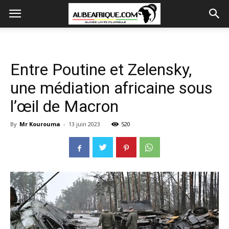
Entre Poutine et Zelensky,
une médiation africaine sous
l’œil de Macron
By
Mr Kourouma
-
13 juin 2023
520