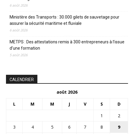
6 août 2026
Ministère des Transports : 30.000 gilets de sauvetage pour
assurer la sécurité maritime et fluviale
6 août 2026
METPS : Des attestations remis à 300 entrepreneurs à l’issue
d’une formation
5 août 2026
CALENDRIER
août 2026
L
M
M
J
V
S
D
1
2
3
4
5
6
7
8
9