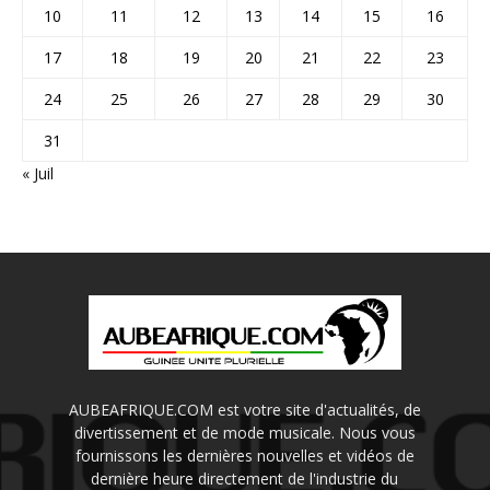
10
11
12
13
14
15
16
17
18
19
20
21
22
23
24
25
26
27
28
29
30
31
« Juil
AUBEAFRIQUE.COM est votre site d'actualités, de
divertissement et de mode musicale. Nous vous
fournissons les dernières nouvelles et vidéos de
dernière heure directement de l'industrie du