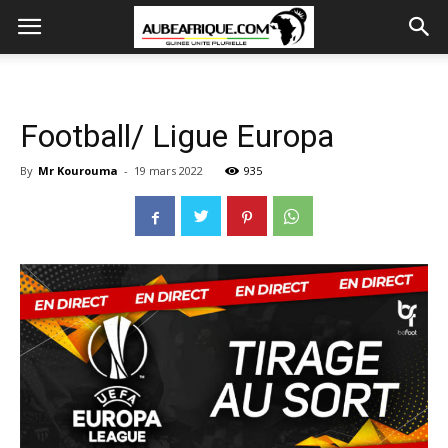
Football/ Ligue Europa
By
Mr Kourouma
-
19 mars 2022
935