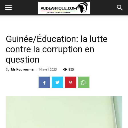
Guinée/Éducation: la lutte
contre la corruption en
question
By
Mr Kourouma
-
14 avril 2023
855