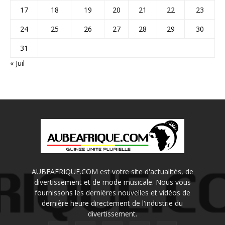
17
18
19
20
21
22
23
24
25
26
27
28
29
30
31
« Juil
AUBEAFRIQUE.COM est votre site d'actualités, de
divertissement et de mode musicale. Nous vous
fournissons les dernières nouvelles et vidéos de
dernière heure directement de l'industrie du
divertissement.