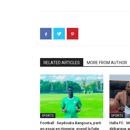
RELATED ARTICLES
MORE FROM AUTHOR
SPORTS
SPORTS
Football : Seydouba Bangoura, parti
Hafia FC :
en essai en Hongrie, prend la fuite
débarque a