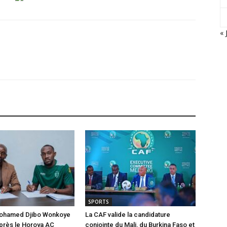
« 
SPORTS
 Mohamed Djibo Wonkoye
La CAF valide la candidature
près le Horoya AC
conjointe du Mali, du Burkina Faso et