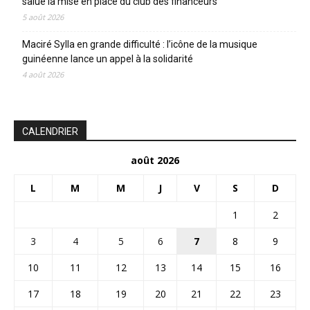
salue la mise en place du club des financeurs
5 août 2026
Maciré Sylla en grande difficulté : l’icône de la musique
guinéenne lance un appel à la solidarité
4 août 2026
CALENDRIER
août 2026
L
M
M
J
V
S
D
1
2
3
4
5
6
7
8
9
10
11
12
13
14
15
16
17
18
19
20
21
22
23