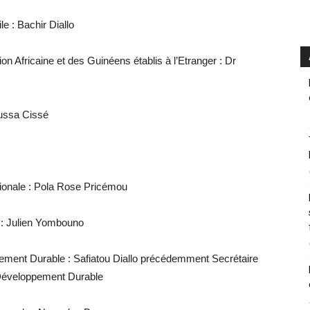
le : Bachir Diallo
ion Africaine et des Guinéens établis à l’Etranger : Dr
oussa Cissé
ationale : Pola Rose Pricémou
e : Julien Yombouno
pement Durable : Safiatou Diallo précédemment Secrétaire
 Développement Durable