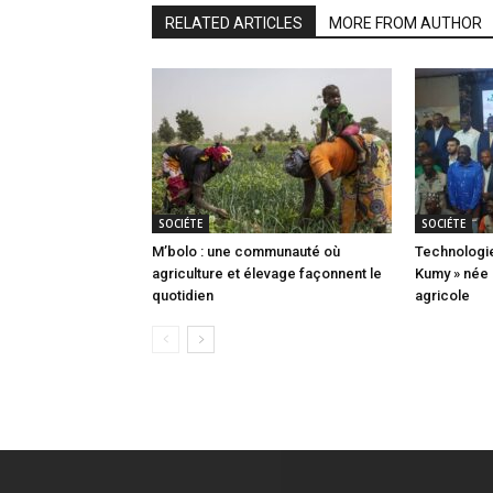
RELATED ARTICLES
MORE FROM AUTHOR
SOCIÉTE
SOCIÉTE
M’bolo : une communauté où
Technologie
agriculture et élevage façonnent le
Kumy » née 
quotidien
agricole