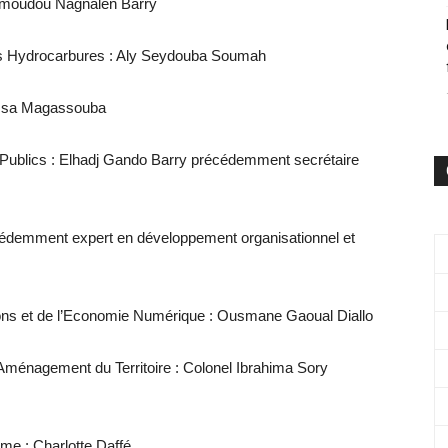
 Mamoudou Nagnalen Barry
 des Hydrocarbures : Aly Seydouba Soumah
oussa Magassouba
x Publics : Elhadj Gando Barry précédemment secrétaire
écédemment expert en développement organisationnel et
ons et de l’Economie Numérique : Ousmane Gaoual Diallo
l’Aménagement du Territoire : Colonel Ibrahima Sory
ime : Charlotte Daffé