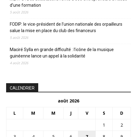
d’une formation
5 août 2026
FODIP: le vice-président de l’union nationale des orpailleurs
salue la mise en place du club des financeurs
5 août 2026
Maciré Sylla en grande difficulté : l’icône de la musique
guinéenne lance un appel à la solidarité
4 août 2026
CALENDRIER
août 2026
L
M
M
J
V
S
D
1
2
3
4
5
6
7
8
9