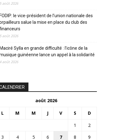
5 août 2026
FODIP: le vice-président de l’union nationale des
orpailleurs salue la mise en place du club des
financeurs
5 août 2026
Maciré Sylla en grande difficulté : l’icône de la
musique guinéenne lance un appel à la solidarité
4 août 2026
CALENDRIER
août 2026
L
M
M
J
V
S
D
1
2
3
4
5
6
7
8
9