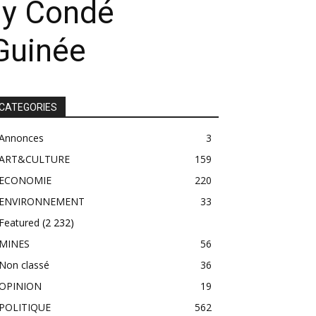
ély Condé
Guinée
CATEGORIES
Annonces
3
ART&CULTURE
159
ECONOMIE
220
ENVIRONNEMENT
33
Featured
(2 232)
MINES
56
Non classé
36
OPINION
19
POLITIQUE
562