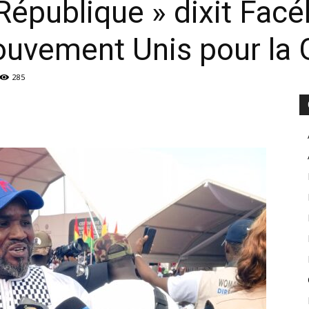
 République » dixit Fac
ouvement Unis pour la 
285