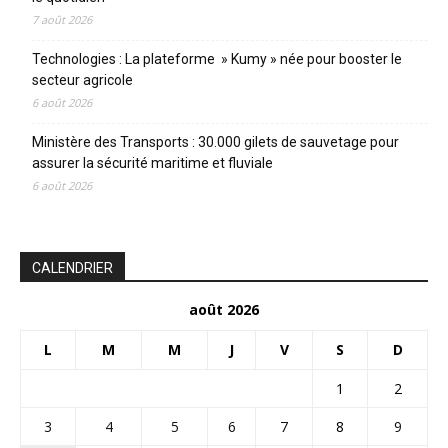
7 août 2026
Technologies : La plateforme » Kumy » née pour booster le
secteur agricole
6 août 2026
Ministère des Transports : 30.000 gilets de sauvetage pour
assurer la sécurité maritime et fluviale
6 août 2026
CALENDRIER
août 2026
L
M
M
J
V
S
D
1
2
3
4
5
6
7
8
9