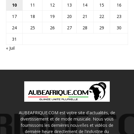
10
11
12
13
14
15
16
17
18
19
20
21
22
23
24
25
26
27
28
29
30
31
« Juil
AUBEAFRIQUE.COM est votre site d'actualités, de
divertissement et de mode musicale. Nous vous
fournissons les dernières nouvelles et vidéos de
dernière heure directement de l'industrie du