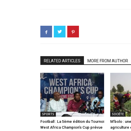
RELATED ARTICLES
MORE FROM AUTHOR
SPORTS
SOCIÉTE
Football : La 5ème édition du Tournoi
M’bolo : u
West Africa Champion’s Cup prévue
agriculture