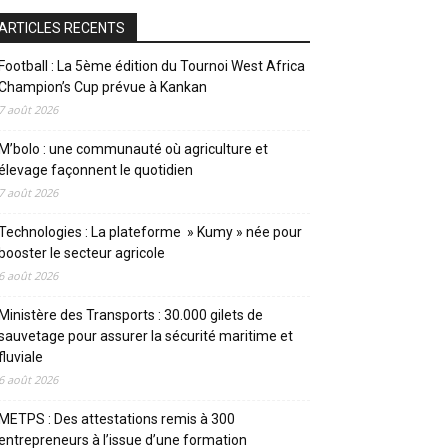
ARTICLES RECENTS
Football : La 5ème édition du Tournoi West Africa
Champion’s Cup prévue à Kankan
7 août 2026
M’bolo : une communauté où agriculture et
élevage façonnent le quotidien
7 août 2026
Technologies : La plateforme » Kumy » née pour
booster le secteur agricole
6 août 2026
Ministère des Transports : 30.000 gilets de
sauvetage pour assurer la sécurité maritime et
fluviale
6 août 2026
METPS : Des attestations remis à 300
entrepreneurs à l’issue d’une formation