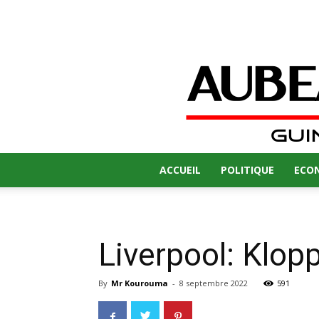
ACCUEIL
POLITIQUE
ECO
Liverpool: Klop
By
Mr Kourouma
-
8 septembre 2022
591