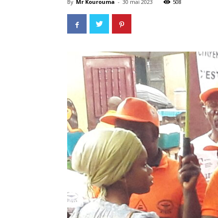
By
Mr Kourouma
-
30 mai 2023
508