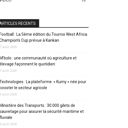
ARTICLES RECENTS
Football : La 5ème édition du Tournoi West Africa
Champion’s Cup prévue à Kankan
7 août 2026
M’bolo : une communauté où agriculture et
élevage façonnent le quotidien
7 août 2026
Technologies : La plateforme » Kumy » née pour
booster le secteur agricole
6 août 2026
Ministère des Transports : 30.000 gilets de
sauvetage pour assurer la sécurité maritime et
fluviale
6 août 2026