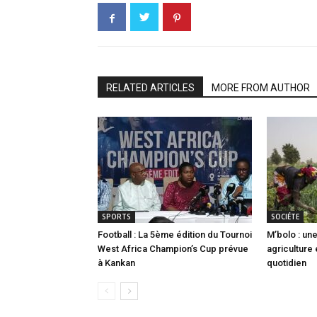
RELATED ARTICLES
MORE FROM AUTHOR
SPORTS
SOCIÉTE
Football : La 5ème édition du Tournoi
M’bolo : u
West Africa Champion’s Cup prévue
agriculture
à Kankan
quotidien