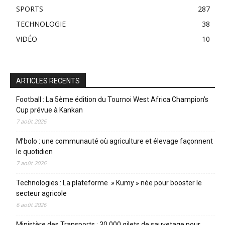
SPORTS
287
TECHNOLOGIE
38
VIDÉO
10
ARTICLES RECENTS
Football : La 5ème édition du Tournoi West Africa Champion’s
Cup prévue à Kankan
7 août 2026
M’bolo : une communauté où agriculture et élevage façonnent
le quotidien
7 août 2026
Technologies : La plateforme » Kumy » née pour booster le
secteur agricole
6 août 2026
Ministère des Transports : 30.000 gilets de sauvetage pour