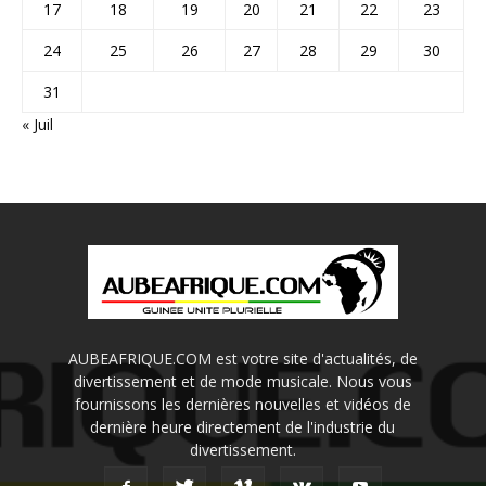
17
18
19
20
21
22
23
24
25
26
27
28
29
30
31
« Juil
AUBEAFRIQUE.COM est votre site d'actualités, de
divertissement et de mode musicale. Nous vous
fournissons les dernières nouvelles et vidéos de
dernière heure directement de l'industrie du
divertissement.