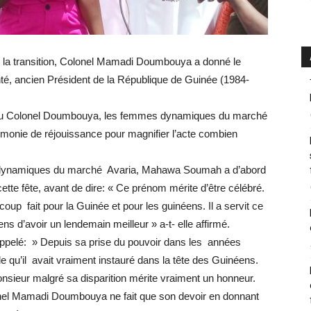
de la transition, Colonel Mamadi Doumbouya a donné le
té, ancien Président de la République de Guinée (1984-
t du Colonel Doumbouya, les femmes dynamiques du marché
monie de réjouissance pour magnifier l’acte combien
s dynamiques du marché Avaria, Mahawa Soumah a d’abord
cette fête, avant de dire: « Ce prénom mérite d’être célébré.
up fait pour la Guinée et pour les guinéens. Il a servit ce
s d’avoir un lendemain meilleur » a-t- elle affirmé.
pelé: » Depuis sa prise du pouvoir dans les années
e qu’il avait vraiment instauré dans la tête des Guinéens.
nsieur malgré sa disparition mérite vraiment un honneur.
olonel Mamadi Doumbouya ne fait que son devoir en donnant