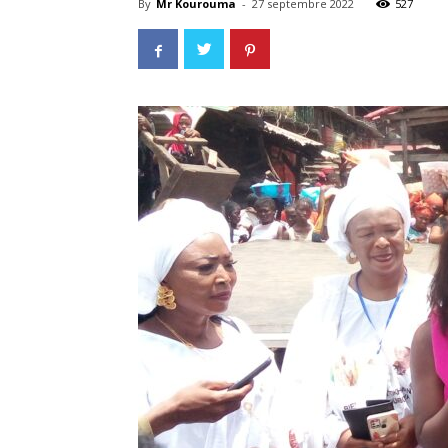
By
Mr Kourouma
-
27 septembre 2022
527