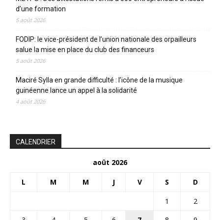
d’une formation
5 août 2026
FODIP: le vice-président de l’union nationale des orpailleurs
salue la mise en place du club des financeurs
5 août 2026
Maciré Sylla en grande difficulté : l’icône de la musique
guinéenne lance un appel à la solidarité
4 août 2026
CALENDRIER
août 2026
L
M
M
J
V
S
D
1
2
3
4
5
6
7
8
9