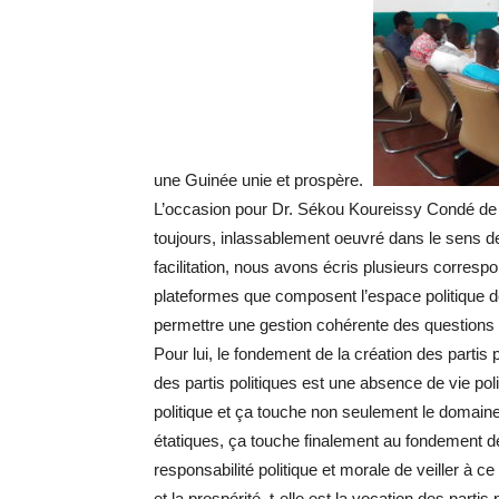
une Guinée unie et prospère.
L’occasion pour Dr. Sékou Koureissy Condé de d
toujours, inlassablement oeuvré dans le sens de 
facilitation, nous avons écris plusieurs corres
plateformes que composent l’espace politique de
permettre une gestion cohérente des questions b
Pour lui, le fondement de la création des partis 
des partis politiques est une absence de vie pol
politique et ça touche non seulement le domaine d
étatiques, ça touche finalement au fondement de 
responsabilité politique et morale de veiller à ce 
et la prospérité, t-elle est la vocation des partis 