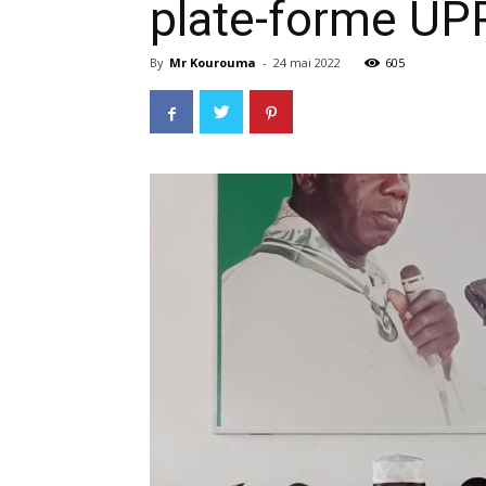
plate-forme UP
By
Mr Kourouma
-
24 mai 2022
605