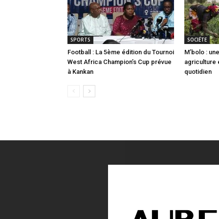
SPORTS
SOCIÉTE
Football : La 5ème édition du Tournoi
M’bolo : u
West Africa Champion’s Cup prévue
agriculture
à Kankan
quotidien