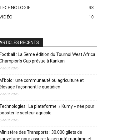
TECHNOLOGIE
38
VIDÉO
10
ARTICLES RECENTS
Football : La 5ème édition du Tournoi West Africa
Champion’s Cup prévue à Kankan
7 août 2026
M’bolo : une communauté où agriculture et
élevage façonnent le quotidien
7 août 2026
Technologies : La plateforme » Kumy » née pour
booster le secteur agricole
6 août 2026
Ministère des Transports : 30.000 gilets de
sauvetage pour assurer la sécurité maritime et