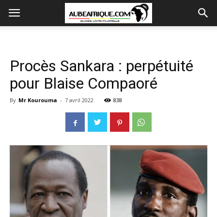
Procès Sankara : perpétuité
pour Blaise Compaoré
By
Mr Kourouma
-
7 avril 2022
838