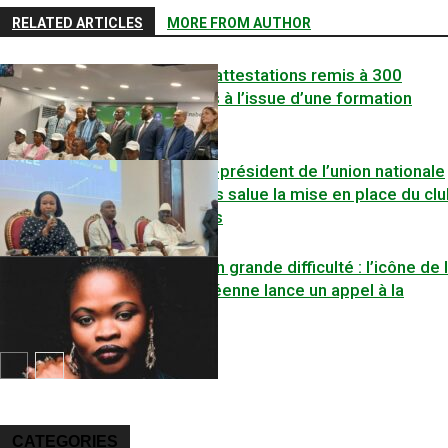
RELATED ARTICLES
MORE FROM AUTHOR
METPS : Des attestations remis à 300
entrepreneurs à l’issue d’une formation
FODIP: le vice-président de l’union nationale
des orpailleurs salue la mise en place du cl
des financeurs
SOCIÉTE
Maciré Sylla en grande difficulté : l’icône de 
musique guinéenne lance un appel à la
solidarité
ECONOMIE
ART&CULTURE
CATEGORIES