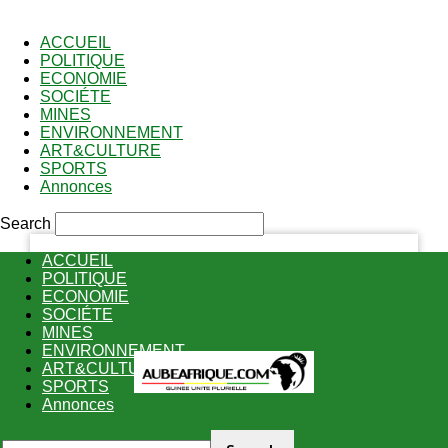
PASSWORD RECOVERY
SIGN IN
Welcome!
ACCUEIL
POLITIQUE
ECONOMIE
Log into your account
SOCIÉTE
MINES
ENVIRONNEMENT
ART&CULTURE
your username
SPORTS
Annonces
your password
Search
ACCUEIL
POLITIQUE
ECONOMIE
Forgot your password?
SOCIÉTE
MINES
ENVIRONNEMENT
ART&CULTURE
Recover your password
SPORTS
Annonces