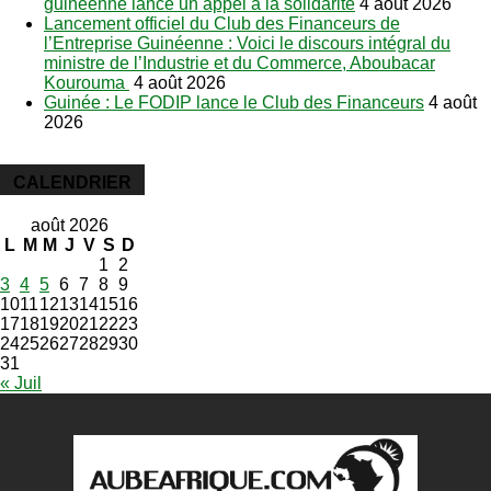
guinéenne lance un appel à la solidarité
4 août 2026
Lancement officiel du Club des Financeurs de
l’Entreprise Guinéenne : Voici le discours intégral du
ministre de l’Industrie et du Commerce, Aboubacar
Kourouma
4 août 2026
Guinée : Le FODIP lance le Club des Financeurs
4 août
2026
CALENDRIER
août 2026
L
M
M
J
V
S
D
1
2
3
4
5
6
7
8
9
10
11
12
13
14
15
16
17
18
19
20
21
22
23
24
25
26
27
28
29
30
31
« Juil