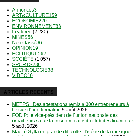
Annonces
3
ART&CULTURE
159
ECONOMIE
220
ENVIRONNEMENT
33
Featured
(2 230)
MINES
56
Non classé
36
OPINION
19
POLITIQUE
562
SOCIÉTE
(1 057)
SPORTS
286
TECHNOLOGIE
38
VIDÉO
10
ARTICLES RECENTS
METPS : Des attestations remis à 300 entrepreneurs à
l’issue d’une formation
5 août 2026
FODIP: le vice-président de l’union nationale des
orpailleurs salue la mise en place du club des financeurs
5 août 2026
Maciré Sylla en grande difficulté : l’icône de la musique