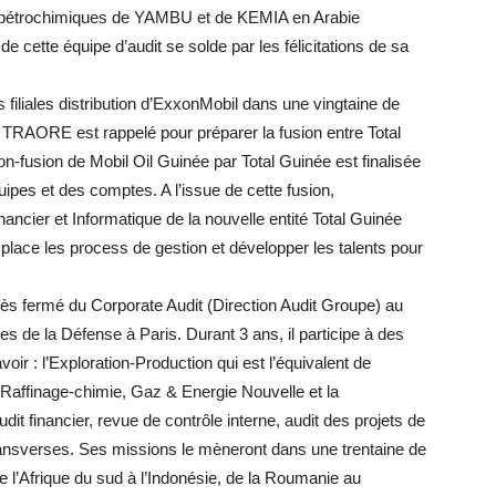
s pétrochimiques de YAMBU et de KEMIA en Arabie
 cette équipe d’audit se solde par les félicitations de sa
filiales distribution d’ExxonMobil dans une vingtaine de
 TRAORE est rappelé pour préparer la fusion entre Total
on-fusion de Mobil Oil Guinée par Total Guinée est finalisée
pes et des comptes. A l’issue de cette fusion,
er et Informatique de la nouvelle entité Total Guinée
place les process de gestion et développer les talents pour
très fermé du Corporate Audit (Direction Audit Groupe) au
es de la Défense à Paris. Durant 3 ans, il participe à des
ir : l’Exploration-Production qui est l’équivalent de
 le Raffinage-chimie, Gaz & Energie Nouvelle et la
 audit financier, revue de contrôle interne, audit des projets de
ansverses. Ses missions le mèneront dans une trentaine de
e l’Afrique du sud à l’Indonésie, de la Roumanie au