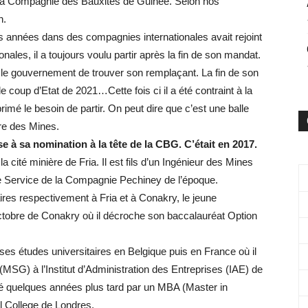
 la Compagnie des Bauxites de Guinée. Selon nos
n.
 années dans des compagnies internationales avait rejoint
onales, il a toujours voulu partir après la fin de son mandat.
our le gouvernement de trouver son remplaçant. La fin de son
e coup d’Etat de 2021…Cette fois ci il a été contraint à la
é le besoin de partir. On peut dire que c’est une balle
ère des Mines.
e à sa nomination à la tête de la CBG. C’était en 2017.
té minière de Fria. Il est fils d’un Ingénieur des Mines
de Service de la Compagnie Pechiney de l’époque.
ires respectivement à Fria et à Conakry, le jeune
tobre de Conakry où il décroche son baccalauréat Option
s études universitaires en Belgique puis en France où il
SG) à l’Institut d’Administration des Entreprises (IAE) de
été quelques années plus tard par un MBA (Master in
l College de Londres.