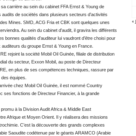
a carrière au sein du cabinet FFA Ernst & Young de
audits de sociétés dans plusieurs secteurs d’activités
« 
 des Mines. SMD, ACG Fria et CBK sont quelques unes
iendra. Au sein du cabinet d’audit, il gravira les différents
 bonnes qualités d’auditeur lui vaudront d’être choisi pour
 auditeurs du groupe Ernst & Young en France.
joint la société Mobil Oil Guinée, filiale de distribution
dial du secteur, Exxon Mobil, au poste de Directeur
ORE, en plus de ses compétences techniques, rassure par
 des équipes.
arrivée chez Mobil Oil Guinée, il est nommé Country
c ses fonctions de Directeur Financier, à la grande
mu à la Division Audit Africa & Middle East
tre Afrique et Moyen Orient. Il y réalisera des missions
 Pétrochimie. C’est la découverte des grands complexes
 Arabie Saoudite codétenue par le géants ARAMCO (Arabie