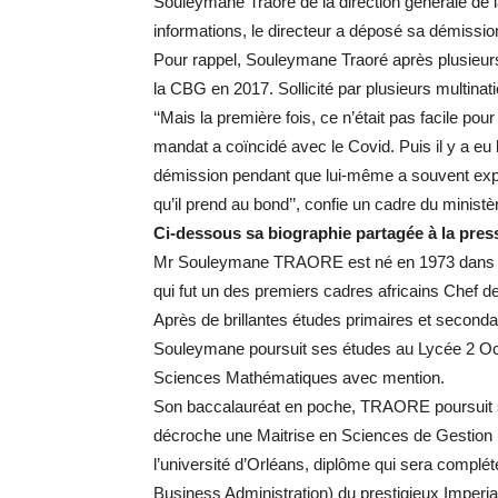
Souleymane Traoré de la direction générale de
informations, le directeur a déposé sa démissio
Pour rappel, Souleymane Traoré après plusieurs
la CBG en 2017. Sollicité par plusieurs multinati
‘‘Mais la première fois, ce n’était pas facile p
mandat a coïncidé avec le Covid. Puis il y a eu l
démission pendant que lui-même a souvent exprim
qu’il prend au bond’’, confie un cadre du minist
Ci-dessous sa biographie partagée à la press
Mr Souleymane TRAORE est né en 1973 dans la ci
qui fut un des premiers cadres africains Chef 
Après de brillantes études primaires et seconda
Souleymane poursuit ses études au Lycée 2 Oc
Sciences Mathématiques avec mention.
Son baccalauréat en poche, TRAORE poursuit se
décroche une Maitrise en Sciences de Gestion (M
l’université d’Orléans, diplôme qui sera compl
Business Administration) du prestigieux Imperia