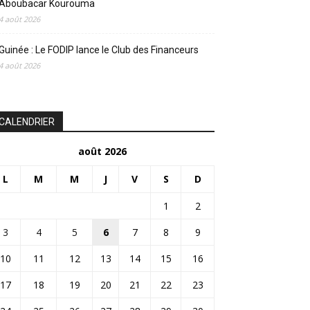
Aboubacar Kourouma
4 août 2026
Guinée : Le FODIP lance le Club des Financeurs
4 août 2026
CALENDRIER
août 2026
L
M
M
J
V
S
D
1
2
3
4
5
6
7
8
9
10
11
12
13
14
15
16
17
18
19
20
21
22
23