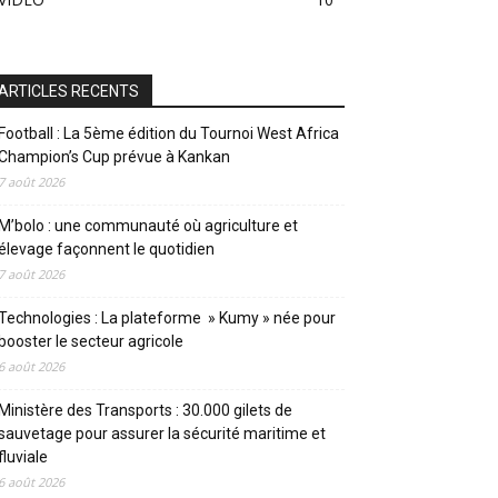
ARTICLES RECENTS
Football : La 5ème édition du Tournoi West Africa
Champion’s Cup prévue à Kankan
7 août 2026
M’bolo : une communauté où agriculture et
élevage façonnent le quotidien
7 août 2026
Technologies : La plateforme » Kumy » née pour
booster le secteur agricole
6 août 2026
Ministère des Transports : 30.000 gilets de
sauvetage pour assurer la sécurité maritime et
fluviale
6 août 2026