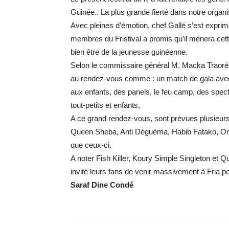
Guinée.. La plus grande fierté dans notre organis
Avec pleines d’émotion, chef Gallé s’est expri
membres du Fristival a promis qu’il mènera cet
bien être de la jeunesse guinéenne.
Selon le commissaire général M. Macka Traoré 
au rendez-vous comme : un match de gala avec 
aux enfants, des panels, le feu camp, des spec
tout-petits et enfants,
A ce grand rendez-vous, sont prévues plusieurs pr
Queen Sheba, Anti Dèguèma, Habib Fatako, One
que ceux-ci.
A noter Fish Killer, Koury Simple Singleton et 
invité leurs fans de venir massivement à Fria po
Saraf Dine Condé