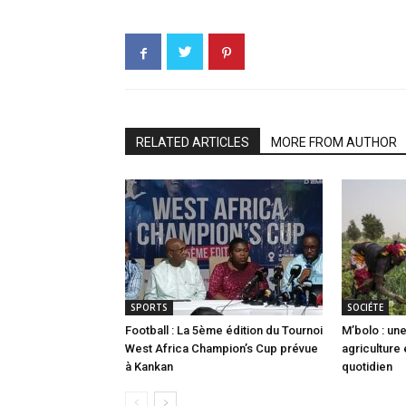
RELATED ARTICLES
MORE FROM AUTHOR
SPORTS
SOCIÉTE
Football : La 5ème édition du Tournoi
M’bolo : u
West Africa Champion’s Cup prévue
agriculture
à Kankan
quotidien