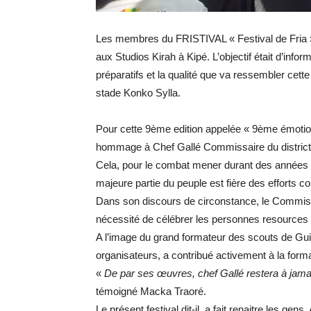
Les membres du FRISTIVAL « Festival de Fria »
aux Studios Kirah à Kipé. L’objectif était d’in
préparatifs et la qualité que va ressembler cet
stade Konko Sylla.
Pour cette 9ème edition appelée « 9ème émotion 
hommage à Chef Gallé Commissaire du district 
Cela, pour le combat mener durant des années po
majeure partie du peuple est fière des efforts co
Dans son discours de circonstance, le Commis
nécessité de célébrer les personnes resources 
A l’image du grand formateur des scouts de Guin
organisateurs, a contribué activement à la forma
«
De par ses œuvres, chef Gallé restera à jama
témoigné Macka Traoré.
Le présent festival dit-il, a fait renaitre les gen