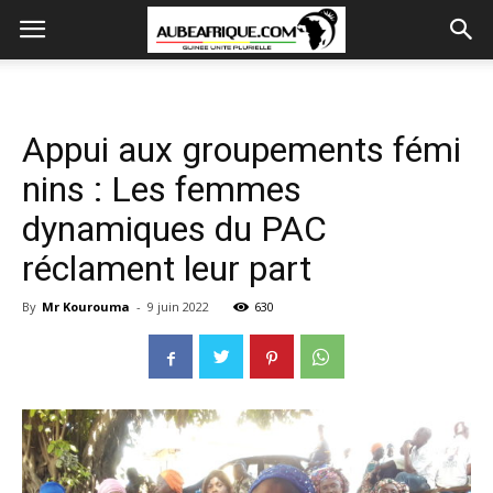
Appui aux groupements fémi
nins : Les femmes
dynamiques du PAC
réclament leur part
By
Mr Kourouma
-
9 juin 2022
630