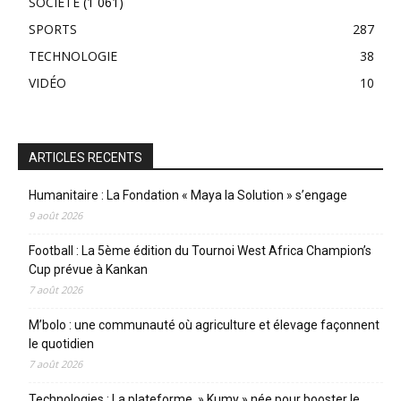
SOCIÉTE
(1 061)
SPORTS
287
TECHNOLOGIE
38
VIDÉO
10
ARTICLES RECENTS
Humanitaire : La Fondation « Maya la Solution » s’engage
9 août 2026
Football : La 5ème édition du Tournoi West Africa Champion’s
Cup prévue à Kankan
7 août 2026
M’bolo : une communauté où agriculture et élevage façonnent
le quotidien
7 août 2026
Technologies : La plateforme » Kumy » née pour booster le