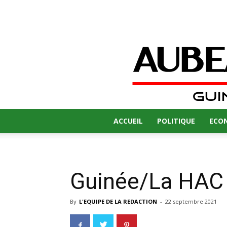
ACCUEIL
POLITIQUE
ECO
Guinée/La HAC a
By
L'EQUIPE DE LA REDACTION
-
22 septembre 2021