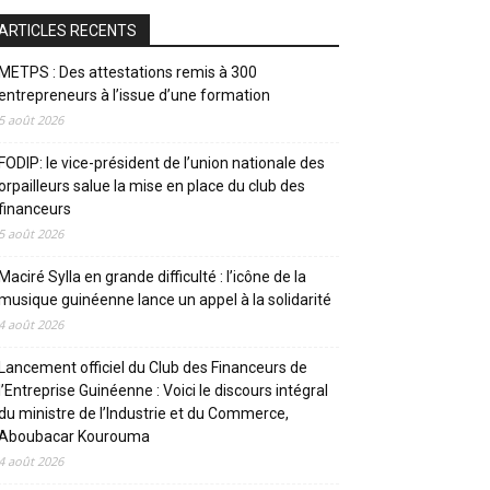
ARTICLES RECENTS
METPS : Des attestations remis à 300
entrepreneurs à l’issue d’une formation
5 août 2026
FODIP: le vice-président de l’union nationale des
orpailleurs salue la mise en place du club des
financeurs
5 août 2026
Maciré Sylla en grande difficulté : l’icône de la
musique guinéenne lance un appel à la solidarité
4 août 2026
Lancement officiel du Club des Financeurs de
l’Entreprise Guinéenne : Voici le discours intégral
du ministre de l’Industrie et du Commerce,
Aboubacar Kourouma
4 août 2026