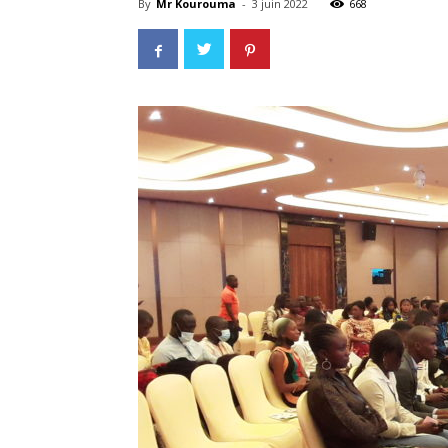
By
Mr Kourouma
-
3 juin 2022
668