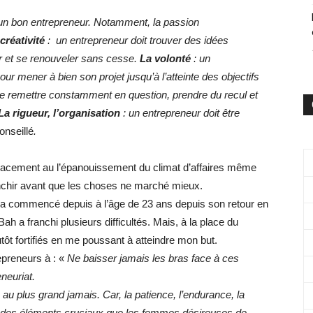
re un bon entrepreneur. Notamment, la passion
créativité
: un entrepreneur doit trouver des idées
r et se renouveler sans cesse.
La volonté
: un
ur mener à bien son projet jusqu’à l’atteinte des objectifs
se remettre constamment en question, prendre du recul et
La rigueur, l’organisation
: un entrepreneur doit être
conseillé
.
fficacement au l’épanouissement du climat d’affaires même
ranchir avant que les choses ne marché mieux.
 a commencé depuis à l’âge de 23 ans depuis son retour en
 a franchi plusieurs difficultés. Mais, à la place du
utôt fortifiés en me poussant à atteindre mon but.
epreneurs à : «
Ne baisser jamais les bras face à ces
eneuriat.
u plus grand jamais. Car, la patience, l’endurance, la
ont des éléments cruciaux que les femmes désireuses de