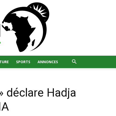
TURE
SPORTS
ANNONCES
» déclare Hadja
MA