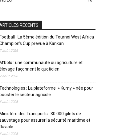
ARTICLES RECENTS
Football : La 5ème édition du Tournoi West Africa
Champion’s Cup prévue à Kankan
7 août 2026
M’bolo : une communauté où agriculture et
élevage façonnent le quotidien
7 août 2026
Technologies : La plateforme » Kumy » née pour
booster le secteur agricole
6 août 2026
Ministère des Transports : 30.000 gilets de
sauvetage pour assurer la sécurité maritime et
fluviale
6 août 2026