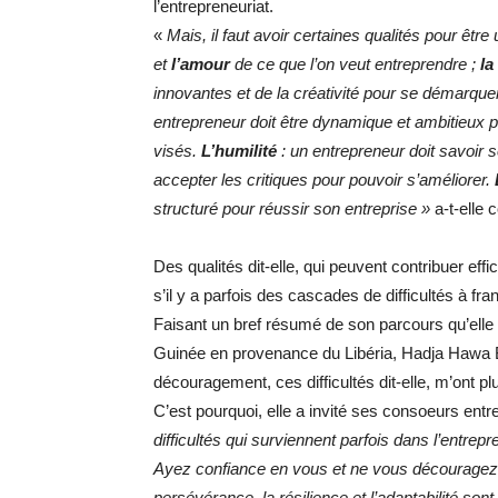
l’entrepreneuriat.
«
Mais, il faut avoir certaines qualités pour êt
et
l’amour
de
ce que l’on veut entreprendre ;
la
innovantes et de la créativité pour se démarque
entrepreneur doit être dynamique et ambitieux po
visés.
L’humilité
: un entrepreneur doit savoir 
accepter les critiques pour pouvoir s’améliorer.
structuré pour réussir son entreprise »
a-t-elle 
Des qualités dit-elle, qui peuvent contribuer e
s’il y a parfois des cascades de difficultés à f
Faisant un bref résumé de son parcours qu’elle
Guinée en provenance du Libéria, Hadja Hawa Bah
découragement, ces difficultés dit-elle, m’ont pl
C’est pourquoi, elle a invité ses consoeurs entr
difficultés qui surviennent parfois dans l’entrepr
Ayez confiance en vous et ne vous découragez a
persévérance, la résilience et l’adaptabilité s