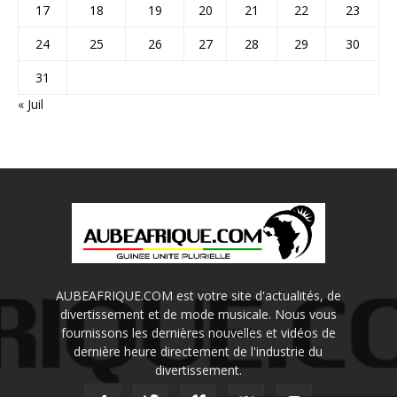
17
18
19
20
21
22
23
24
25
26
27
28
29
30
31
« Juil
AUBEAFRIQUE.COM est votre site d'actualités, de
divertissement et de mode musicale. Nous vous
fournissons les dernières nouvelles et vidéos de
dernière heure directement de l'industrie du
divertissement.