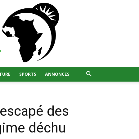
TURE
SPORTS
ANNONCES
rescapé des
égime déchu