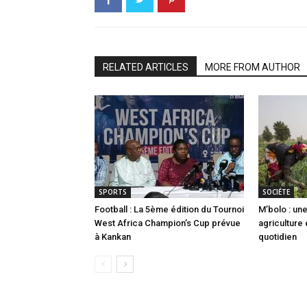
RELATED ARTICLES
MORE FROM AUTHOR
SPORTS
SOCIÉTE
Football : La 5ème édition du Tournoi
M’bolo : u
West Africa Champion’s Cup prévue
agriculture
à Kankan
quotidien