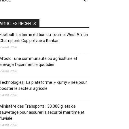
ARTICLES RECENTS
Football : La 5ème édition du Tournoi West Africa
Champion’s Cup prévue à Kankan
7 août 2026
M’bolo : une communauté où agriculture et
élevage façonnent le quotidien
7 août 2026
Technologies : La plateforme » Kumy » née pour
booster le secteur agricole
6 août 2026
Ministère des Transports : 30.000 gilets de
sauvetage pour assurer la sécurité maritime et
fluviale
6 août 2026