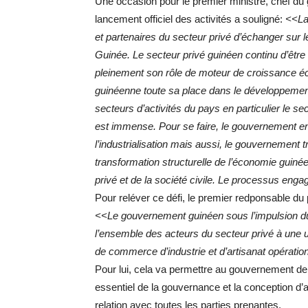
Une occasion pour le premier ministre, chef d
lancement officiel des activités a souligné:
<<La 
et partenaires du secteur privé d’échanger sur le
Guinée. Le secteur privé guinéen continu d’être
pleinement son rôle de moteur de croissance éc
guinéenne toute sa place dans le développement i
secteurs d’activités du pays en particulier le se
est immense. Pour se faire, le gouvernement e
l’industrialisation mais aussi, le gouvernement tr
transformation structurelle de l’économie guinée
privé et de la société civile. Le processus enga
Pour reléver ce défi, le premier redponsable du 
<<Le gouvernement guinéen sous l’impulsion du
l’ensemble des acteurs du secteur privé à une u
de commerce d’industrie et d’artisanat opératio
Pour lui, cela va permettre au gouvernement d
essentiel de la gouvernance et la conception d’
relation avec toutes les parties prenantes.