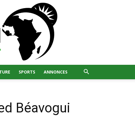
TURE
SPORTS
ANNONCES
med Béavogui