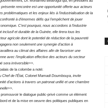
u gouvernement, Dr. Mohamed Béavogui qui, en président au
présente rencontre est une opportunité offerte aux acteurs
s problématiques et les enjeux liés à l’industrialisation de la
 confronté à d’énormes défis qui l’empêchent de jouer
onomique. C’est pourquoi, nous accordons à l’industrie
nclusif et durable de la Guinée, elle tirera tous les
cteur agricole dont le potentiel de réduction de la pauvreté
ngagera non seulement une synergie d’action à
availlera au climat des affaires afin de favoriser une
nne avec l’implication effective des acteurs du secteur
gé sera irréversible>>.
palais de la colombe a noté:
 Chef de l’État, Colonel Mamadi Doumbouya, invite
nité d’actions à travers un patronat unifié et une chambre
nnelle>>.
e promouvoir le dialogue public-privé comme un élément
abord et de la mise en oeuvre des politiques publiques en