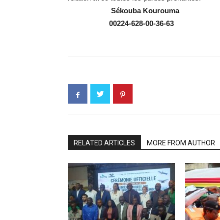
Sékouba Kourouma
00224-628-00-36-63
RELATED ARTICLES
MORE FROM AUTHOR