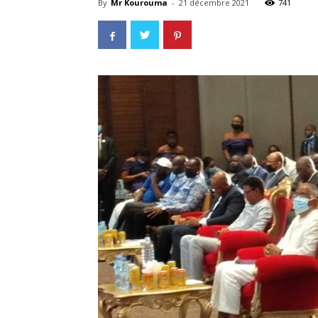
By
Mr Kourouma
-
21 décembre 2021
741