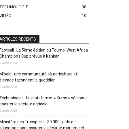
TECHNOLOGIE
38
VIDÉO
10
ARTICLES RECENTS
Football : La 5ème édition du Tournoi West Africa
Champion’s Cup prévue à Kankan
7 août 2026
M’bolo : une communauté où agriculture et
élevage façonnent le quotidien
7 août 2026
Technologies : La plateforme » Kumy » née pour
booster le secteur agricole
6 août 2026
Ministère des Transports : 30.000 gilets de
sauvetage pour assurer la sécurité maritime et