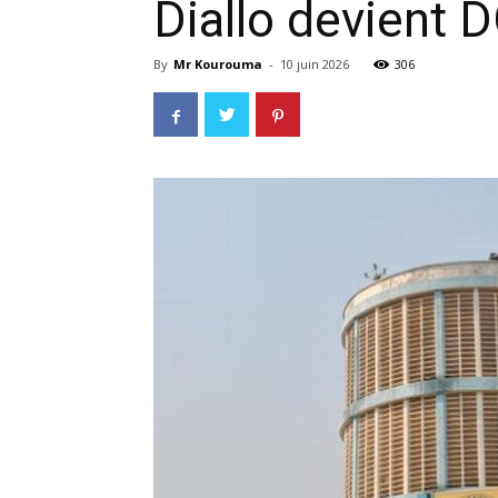
Diallo devient 
By
Mr Kourouma
-
10 juin 2026
306