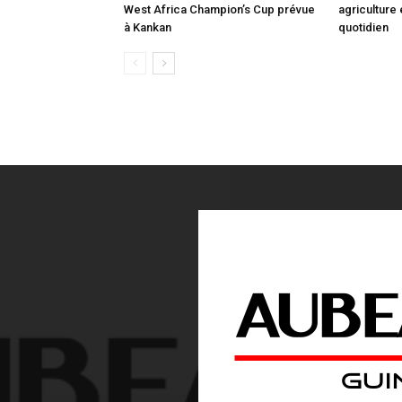
West Africa Champion’s Cup prévue
agriculture
à Kankan
quotidien