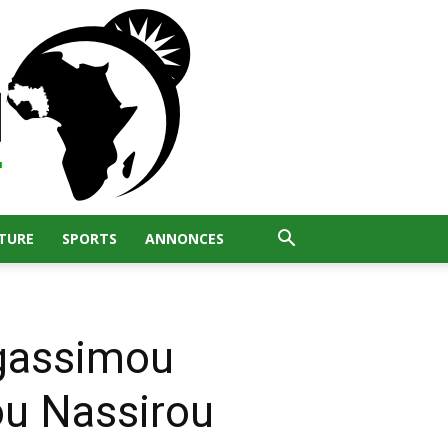
TURE
SPORTS
ANNONCES
lgassimou
u Nassirou