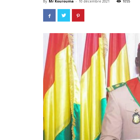
By
Mr Kourouma
-
10 décembre 2021
1055