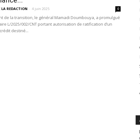
lance...
E LA REDACTION
-
4 juin 2025
0
nt de la transition, le général Mamadi Doumbouya, a promulgué
naire L/2025/002/CNT portant autorisation de ratification d’un
crédit destiné...