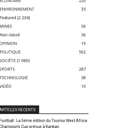
ECONOMIE
220
ENVIRONNEMENT
33
Featured
(2 234)
MINES
56
Non classé
36
OPINION
19
POLITIQUE
562
SOCIÉTE
(1 060)
SPORTS
287
TECHNOLOGIE
38
VIDÉO
10
ARTICLES RECENTS
Football : La 5ème édition du Tournoi West Africa
Champion’s Cup prévue à Kankan