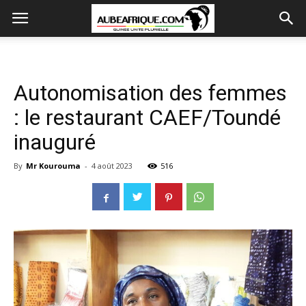
Autonomisation des femmes
: le restaurant CAEF/Toundé
inauguré
By
Mr Kourouma
-
4 août 2023
516