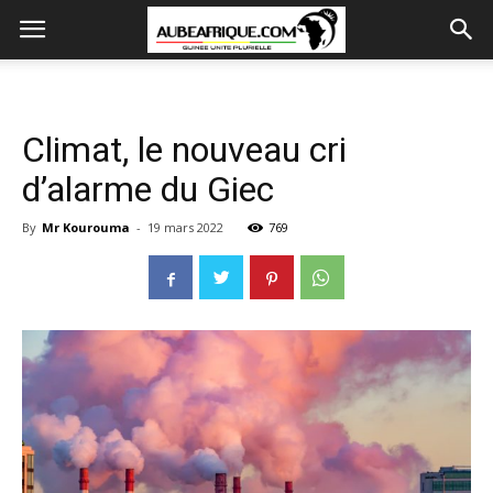
Climat, le nouveau cri
d’alarme du Giec
By
Mr Kourouma
-
19 mars 2022
769